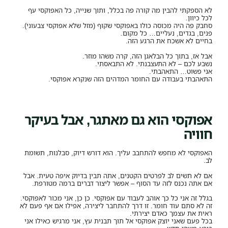
לא הספקתי להבין מה קורה פה בכלל, ותוך שנייה, כל האפוקסי עף
לכל כיוון.
סחבק פה היה מכוסה כולו באפוקסי שקוף (מזל שלא אפוקסי צבעוני).
פנים, בגדים, נעליים… כל מקום.
בחיים לא אשכח את הרגע הזה.
אבל אז, בתוך כל הבלאגן הזה, קרה משהו מוזר.
נשבע לכם – לא התעצבנתי. לא התבאסתי.
אני פשוט… התאהבתי.
התאהבתי בעבודה עם החומר המדהים הזה שנקרא אפוקסי.
אפוקסי הוא גם מאתגר, אבל בעיקר
חוויה
האפוקסי לא מחפש להתחבב עליך. הוא דורש דיוק, סבלנות, תשומת
לב.
אם לא תשים לב לפרטים הקטנים, אתה תבין בדיוק איפה טעית. אבל
אם אתה נכנס לזה עד הסוף – אפשר ליצור דברים ברמה מטורפת.
בגלל זה אני כל כך אוהב לעבוד עם אפוקסי. כן כן, אני מכור לאפוקסי.
זה לא סתם עוד חומר. זו דרך להתחבר ליצירה, אפילו אם אף פעם לא
ראית את עצמך כאדם יצירתי.
בכל פעם שאני יוצק אפוקסי אל תוך תבנית עץ, אני מרגיש כאילו אני