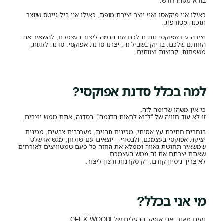
בורא משהו חדש.
כאילו אני פיקאסו ואני יוצר יצירת מופת, כאילו אני ביל גייטס שיוצר
תוכנה מטורפת.
יצירה עם אפוקסי נותנת לכם את הבמה ליצור בעצמכם, להשאיר את
החותם שלכם. בדיוק בשביל זה, יצרנו סדנת אפוקסי. סדנה לזוגות,
משפחות, קבוצות וצוותים.
למה בכלל סדנת אפוקסי?
כי אין משהו שדומה לזה.
זו לא עוד חוויה של “לבוא לראות הדגמה”. בסדנה, אתם ממש יוצרים.
בוחרים חתיכת עץ אמיתי, מכינים תבנית, מערבבים צבעים, מכינים
יציקת אפוקסי בעצמכם,
ולבסוף – יוצאים עם שולחן, מגש או שלט
שמשאיר תחושת גאווה וממלא את החזה כל פעם שמשוויצים לאורחים
שאתם יצרתם את זה ממש בעצמכם.
לא צריך ניסיון קודם. רק סקרנות ורצון ליצור.
מי אני בכלל?
נעים מאוד, אני אופק, הבעלים של OFEK WOODI.