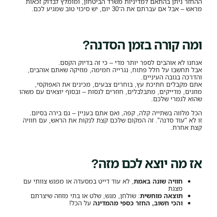
ההחזר ניתן בהתאם למדיניות משרד הביטחון, ומומלץ לבדוק זכאות
מראש – אבל אם עברתם את ה־30 יום, יש סיכוי טוב שמגיע לכם.
ומה קורה בזמן הסדנה?
אנחנו לא אוהבים לספר יותר מדי – כי זה בדיוק הקסם.
אבל תחשבו על חלל פתוח, נגרייה חמימה, מוזיקה שאתם אוהבים,
והדרכה בגובה העיניים.
אתם מקבלים חתיכת עץ, בוחרים צבעים, מכינים את האפוקסי,
מוזגים, מדייקים, מתבלבלים, חוזרים לנסות – ובסוף יוצאים עם משהו
שהוא לגמרי שלכם.
הכל מלווה בשתייה קלה, קפה, ואם אתם בעניין – גם בירה בסיום.
זו לא "עוד סדנה". זה המקום שלכם קצת לנקות את הראש, עם חוויה
קצת אחרת.
אז מה יוצא לכם מזה?
חוויה שונה באמת
, לא עוד דייט במסעדה או מפגש צוותי עם
מצגת
תוצאה מוחשית
: שולחן, מגש, שלט או בתי מזוזה שיצרתם
והכי חשוב, החזר כספי מהמדינה
על הכל!