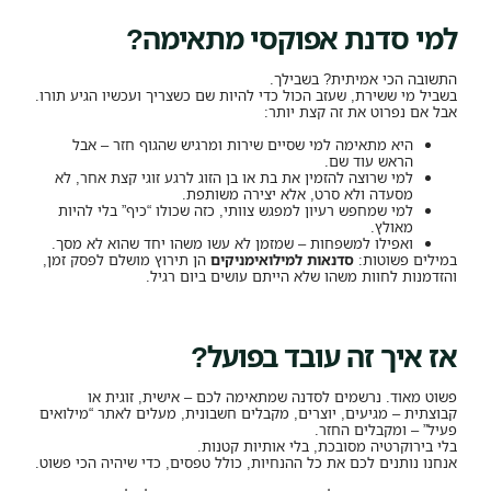
למי סדנת אפוקסי מתאימה?
התשובה הכי אמיתית? בשבילך.
בשביל מי ששירת, שעזב הכול כדי להיות שם כשצריך ועכשיו הגיע תורו.
אבל אם נפרוט את זה קצת יותר:
היא מתאימה למי שסיים שירות ומרגיש שהגוף חזר – אבל
הראש עוד שם.
למי שרוצה להזמין את בת או בן הזוג לרגע זוגי קצת אחר, לא
מסעדה ולא סרט, אלא יצירה משותפת.
למי שמחפש רעיון למפגש צוותי, כזה שכולו “כיף” בלי להיות
מאולץ.
ואפילו למשפחות – שמזמן לא עשו משהו יחד שהוא לא מסך.
במילים פשוטות:
סדנאות למילואימניקים
הן תירוץ מושלם לפסק זמן,
והזדמנות לחוות משהו שלא הייתם עושים ביום רגיל.
אז איך זה עובד בפועל?
פשוט מאוד. נרשמים לסדנה שמתאימה לכם – אישית, זוגית או
קבוצתית – מגיעים, יוצרים, מקבלים חשבונית, מעלים לאתר “מילואים
פעיל” – ומקבלים החזר.
בלי בירוקרטיה מסובכת, בלי אותיות קטנות.
אנחנו נותנים לכם את כל ההנחיות, כולל טפסים, כדי שיהיה הכי פשוט.