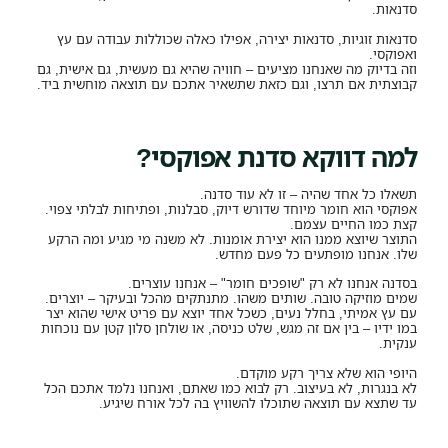
סדנאות.
סדנאות זוגיות, סדנאות יצירה, אפילו כאלה שכוללות עבודה עם עץ
ואפוקסי.
וזה בדיוק מה שאנחנו מציעים – חוויה שהיא גם מעשית, גם אישית, גם
קבוצתית אם תרצו, וגם כזאת שתשאיר אתכם עם תוצאה מוחשית ביד.
למה דווקא סדנת אפוקסי?
תשאלו כל אחד שהיה – זו לא עוד סדנה.
אפוקסי הוא חומר מיוחד שדורש דיוק, סבלנות, ופתיחות לבלתי צפוי.
קצת כמו החיים עצמם.
התוצר שיוצא ממנו הוא יצירת אומנות. לא משנה מי מגיע ומה הרקע
שלו. אנחנו מופתעים כל פעם מחדש.
בסדנה אנחנו לא רק "שופכים חומר" – אנחנו עוצרים.
שמים מוזיקה טובה. שותים משהו. מתנתקים מהכל ובעיקר – יוצרים.
עם עץ אמיתי, בחלל נעים, כשכל אחד יוצא עם פריט אישי שהוא יצר
במו ידיו – בין אם זה מגש, שלט כניסה, או שולחן סלון קטן עם נוכחות
ענקית.
היופי הוא שלא צריך רקע מוקדם.
לא בנגרות, לא בעיצוב. רק לבוא כמו שאתם, ואנחנו נלמד אתכם הכל
עד שתצא עם תוצאה שתוכלו להשוויץ בה לכל אורח שיגיע.