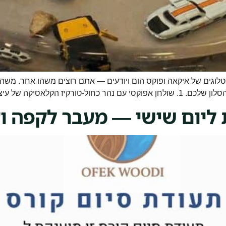
וגים של איקאה ופוקס הום ויודעים — אתם רוצים משהו אחר. משהו ש