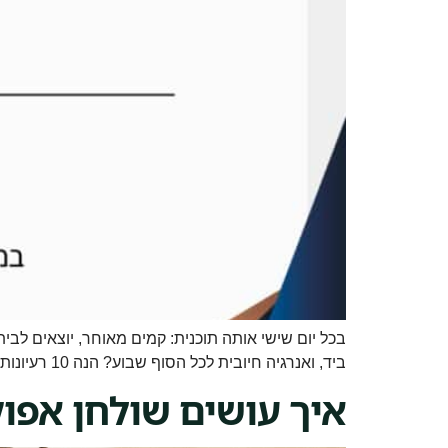
בכל יום שישי אותה תוכנית: קמים מאוחר, יוצאים לב
ביד, ואנרגיה חיובית לכל הסוף שבוע? הנה 10 רעיונות שיהפכו את יום שישי שלכם. 1. סדנת אפוקסי זוגית (האטרקציה האהובה עלינו) 3 שעות שאתם יוצרים יחד […]
איך עושים שולחן אפו