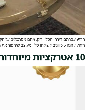
הרגע עברתם דירה. הסלון ריק. אתם מסתכלים על הקטל
הזה?". הנה 5 כיוונים לשולחן סלון מעוצב שיהפוך את הסלון שלכם. 1. שולחן אפוקסי עם נהר כחול-טורקיז הקלאסיקה של עיצוב 2025. שני חלקי עץ זית מקבועים על מסילות […]
10 אטרקציות מיוחדות ליום שישי — מעבר לקפה ועוגה