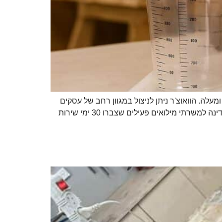
ילואים הארוך, המדינה החליטה להעניק 1,500 ₪ לכל מי ששירת 30 יום מצטברים ומעלה. הוואוצ'ר ניתן לניצול במגוון רחב של עסקים
בארץ — וכאן ב-OFEK WOODI אנחנו אחד מהם. מה זו ההטבה? הטבת המילואים היא שובר בשווי 1,500 ₪ שמעניקה המדינה למשרתי מילואים פעילים שצברו 30 ימי שירות