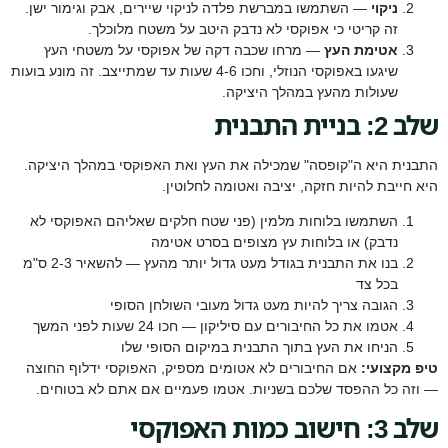
ניקוי
— השתמשו במברשת פלדה לניקוי שיירים, אבק וגימור ישן.
זה קריטי כי אפוקסי לא נדבק היטב על משטח מלוכלך.
אטימת העץ
— מרחו שכבה דקה של אפוקסי על משטחי העץ
שיגעו באפוקסי הנוזלי, וחכו 4-6 שעות עד שמתייצב. זה מונע בועות
שעולות מהעץ במהלך היציקה.
שלב 2: בניית התבנית
התבנית היא ה"קופסה" שמכילה את העץ ואת האפוקסי במהלך היציקה.
היא חייבת להיות חזקה, יציבה ואטומה לחלוטין.
השתמשו בלוחות מלמין (פני שטח חלקים שאליהם האפוקסי לא
נדבק) או בלוחות עץ מצופים בסרט אטימה
בנו את התבנית בגודל מעט גדול יותר מהעץ — להשאיר 2-3 ס"מ
בכל צד
הגובה צריך להיות מעט גדול מעובי השולחן הסופי
אטמו את כל החיבורים עם סיליקון — חכו 24 שעות לפני המשך
הניחו את העץ בתוך התבנית במיקום הסופי שלו
טיפ מקצועי:
אם החיבורים לא אטומים מספיק, האפוקסי ידלוף החוצה
— וזה כל ההפסד שלכם בשניות. אטמו פעמיים אם אתם לא בטוחים.
שלב 3: חישוב כמות האפוקסי