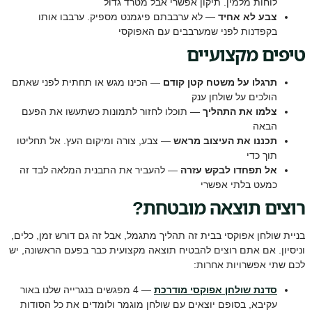
לוחות מלמין. תיקון אפשרי אבל מטרד גדול
צבע לא אחיד
— לא ערבבתם פיגמנט מספיק. ערבבו אותו
בקפדנות לפני שמערבבים עם האפוקסי
טיפים מקצועיים
תרגלו על משטח קטן קודם
— הכינו מגש או תחתית לפני שאתם
הולכים על שולחן ענק
צלמו את התהליך
— תוכלו לחזור לתמונות כשתעשו את הפעם
הבאה
תכננו את העיצוב מראש
— צבע, צורה ומיקום העץ. אל תחליטו
תוך כדי
אל תפחדו לבקש עזרה
— להעביר את התבנית המלאה לבד זה
כמעט בלתי אפשרי
רוצים תוצאה מובטחת?
בניית שולחן אפוקסי בבית זה תהליך מתגמל, אבל זה גם דורש זמן, כלים,
וניסיון. אם אתם רוצים להבטיח תוצאה מקצועית כבר בפעם הראשונה, יש
לכם שתי אפשרויות אחרות:
סדנת שולחן אפוקסי מודרכת
— 4 מפגשים בנגרייה שלנו באור
עקיבא, בסופם יוצאים עם שולחן מוגמר ולומדים את כל הסודות