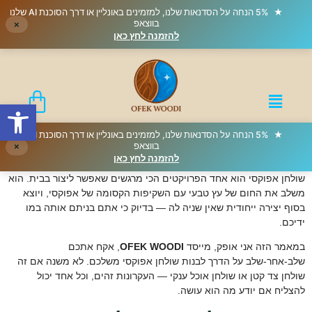
★
5% הנחה על הסדנאות שלנו, למזמינים באונליין או דרך הסוכנת AI שלנו
בווצאפ
×
להזמנה לחץ כאן
פתח סרגל
★
5% הנחה על הסדנאות שלנו, למזמינים באונליין או דרך הסוכנת AI שלנו
בווצאפ
×
להזמנה לחץ כאן
שולחן אפוקסי הוא אחד הפרויקטים הכי מרגשים שאפשר ליצור בבית. הוא
משלב את החום של עץ טבעי עם השקיפות הקסומה של אפוקסי, ויוצא
בסוף יצירה ייחודית שאין שניה לה — בדיוק כי אתם בניתם אותה במו
ידיכם.
במאמר הזה אני אופק, מייסד
OFEK WOODI
, אקח אתכם
שלב-אחר-שלב על הדרך לבנות שולחן אפוקסי משלכם. לא משנה אם זה
שולחן צד קטן או שולחן אוכל ענקי — העקרונות זהים, וכל אחד יכול
להצליח אם יודע מה הוא עושה.