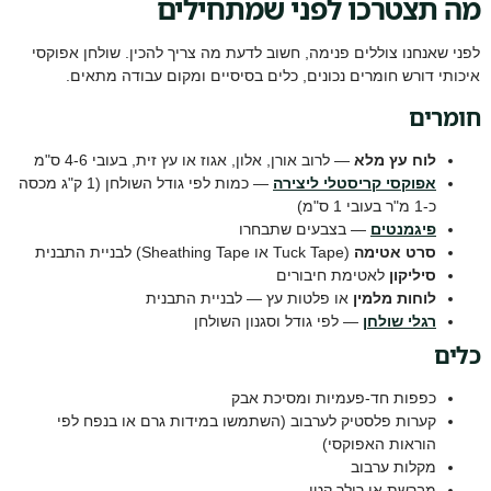
מה תצטרכו לפני שמתחילים
לפני שאנחנו צוללים פנימה, חשוב לדעת מה צריך להכין. שולחן אפוקסי
איכותי דורש חומרים נכונים, כלים בסיסיים ומקום עבודה מתאים.
חומרים
לוח עץ מלא
— לרוב אורן, אלון, אגוז או עץ זית, בעובי 4-6 ס"מ
אפוקסי קריסטלי ליצירה
— כמות לפי גודל השולחן (1 ק"ג מכסה
כ-1 מ"ר בעובי 1 ס"מ)
פיגמנטים
— בצבעים שתבחרו
סרט אטימה
(Tuck Tape או Sheathing Tape) לבניית התבנית
סיליקון
לאטימת חיבורים
לוחות מלמין
או פלטות עץ — לבניית התבנית
רגלי שולחן
— לפי גודל וסגנון השולחן
כלים
כפפות חד-פעמיות ומסיכת אבק
קערות פלסטיק לערבוב (השתמשו במידות גרם או בנפח לפי
הוראות האפוקסי)
מקלות ערבוב
מברשת או רולר קטן