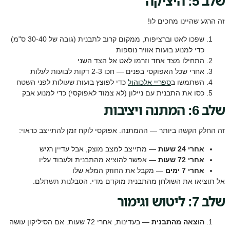
שלב 5: היציקה
זה הרגע שהיינו מחכים לו!
שפכו לאט וברציפות, ממקום קרוב לתבנית (גובה של 30-40 ס"מ)
כדי למנוע בועות אוויר נוספות
התחילו מצד אחד וזרמו לאט אל הצד השני
אחרי שכל האפוקסי בפנים — חכו 2-3 דקות לבועות לעלות
השתמשו ב
ספריי אלכוהול
כדי לפוצץ בועות שעולות לפני השטח
כסו את התבנית עם ניילון (לא צמוד לאפוקסי) כדי למנוע אבק
שלב 6: המתנה ויציבות
זה החלק הקשה ביותר — ההמתנה. אפוקסי לוקח זמן להתייצב כראוי:
אחרי 24 שעות
— מתייצב למצב מוצק, אבל עדיין רגיש
אחרי 72 שעות
— אפשר להוציא מהתבנית ולעבוד עליו
אחרי 7 ימים
— מקבל את החוזק המלא שלו
אל תוציאו את השולחן מהתבנית מוקדם מדי. הסבלנות תשתלם.
שלב 7: ליטוש וגימור
הוצאה מהתבנית
— בעדינות, אחרי 72 שעות. אם הסיליקון עושה