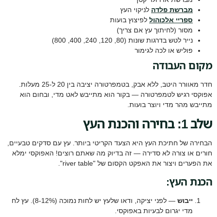
מברשת פלדה
לניקוי העץ
ספריי אלכוהול
לפיצוץ בועות
מסור (לחיתוך עץ אם צריך)
נייר לטש בדרגות שונות (80, 120, 240, 400, 800)
פוליש או לכה לגימור
מקום העבודה
חדר מאוורר היטב, ללא אבק, בטמפרטורה יציבה בין 20 ל-25 מעלות.
אפוקסי רגיש לטמפרטורה — בקור הוא מתייבש לאט מדי, ובחום הוא
מתייבש מהר מדי ויוצר בועות.
שלב 1: בחירה והכנת העץ
הבחירה של חתיכת העץ היא הצעד הקריטי ביותר. עץ עם סדקים טבעיים,
חורים או צורה לא סדירה — זה בדיוק מה שאתם רוצים! האפוקסי ימלא
את הפערים ויצור את האפקט הקסום של "river table".
הכנת העץ:
ייבוש
— לפני יציקה, ודאו שלעץ יש לחות נמוכה (8-12%). עץ לח
מדי יגרום לבעיות באפוקסי.