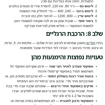
התנגדות, חתכו אותו בעדינות עם סכין
ליטוש גס
— נייר 80, ואז 120, להסרת שיריים ופגמים בולטים
ליטוש בינוני
— 240, 400 — כדי להחליק את המשטח
ליטוש עדין
— 800, 1200 — לגימור חלק כמו זכוכית
גימור סופי
— שכבת שמן עץ או לכה שקופה למשטחי העץ.
למשטח האפוקסי — פוליש פסיק לבריאות מבריקה
שלב 8: הרכבת הרגליים
בחרו
רגליים
בסגנון שמתאים לעיצוב הבית שלכם — אלכסוניות, X, טרפז,
או עיצוב מרכזי בעיצוב וי. הברגיו לפי המידות שכבר מסומנות.
טעויות נפוצות והימנעות מהן
אפוקסי מצהיב לאחר חצי שנה
— סימן שקניתם אפוקסי זול.
השתמשו תמיד באפוקסי קריסטלי איכותי
בועות אוויר רבות בשולחן הסופי
— לא ערבבתם מספיק זמן, או
שערבבתם מהר מדי. ערבוב איטי וביסודיות הוא המפתח
סדקים באפוקסי אחרי הייבוש
— שפכתם שכבה עבה מדי בבת
אחת. שכבות עבות יוצרות חום בייבוש שגורם לסדקים. עבדו
בשכבות של 1-2 ס"מ ולא יותר
האפוקסי נדבק לתבנית
— לא השתמשתם בסרט אטימה או