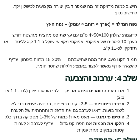
חישוב כמות מדויקת זה מה שמפריד בין יצירה מקצועית לכישלון יקר.
לחישוב נכון:
נפח המילוי = (אורך × רוחב × עומק) – נפח העץ
לדוגמה: שולחן 100×50×4 ס"מ עם עץ שתופס מחצית מהשטח דורש
בערך 10 ליטרים של אפוקסי. אפוקסי מקצועי שוקל כ-1.1 ק"ג לליטר — אז
תזדקקו לכ-11 ק"ג.
תמיד תקנו מעט יותר ממה שחישבתם — 15-20% מרווח ביטחון. עדיף
להשאיר עודף מאשר לעצור באמצע ולגלות שחסר חומר.
שלב 4: ערבוב והצבעה
מדדו את החומרים ביחס מדויק
— לפי הוראות יצרן (לרוב 1:1 או
2:1)
ערבבו ביסודיות
— 3-5 דקות ברציפות, בתנועה איטית כדי לא
ליצור בועות. דאגו לערבב גם את הדפנות והתחתית של הקערה
הוסיפו פיגמנט
— מעט מאוד! כמות של 1-3% מספיקה בדרך כלל
חלקו את הכמות
אם הפרויקט גדול — עדיף לערבב 3 קערות
קטנות במקום אחת ענקית