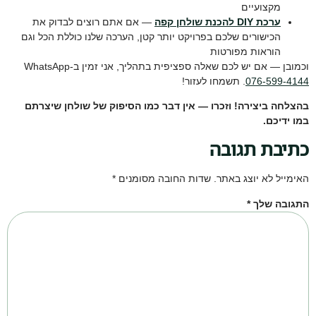
מקצועיים
ערכת DIY להכנת שולחן קפה
— אם אתם רוצים לבדוק את
הכישורים שלכם בפרויקט יותר קטן, הערכה שלנו כוללת הכל וגם
הוראות מפורטות
וכמובן — אם יש לכם שאלה ספציפית בתהליך, אני זמין ב-WhatsApp
076-599-4144
. תשמחו לעזור!
בהצלחה ביצירה! וזכרו — אין דבר כמו הסיפוק של שולחן שיצרתם
במו ידיכם.
כתיבת תגובה
האימייל לא יוצג באתר.
שדות החובה מסומנים
*
התגובה שלך
*